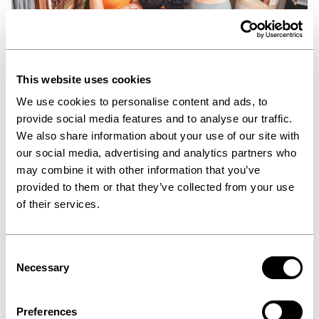
This website uses cookies
We use cookies to personalise content and ads, to
Perfect Fit
provide social media features and to analyse our traffic.
We also share information about your use of our site with
Hybrides Marken- und Produkttraining für adidas'
'Support Is Everything' Kampagne - für Retail-Teams
our social media, advertising and analytics partners who
und Konsumenten in der DACH-Region.
may combine it with other information that you’ve
Mehr Infos
provided to them or that they’ve collected from your use
of their services.
Consent
Necessary
Selection
Preferences