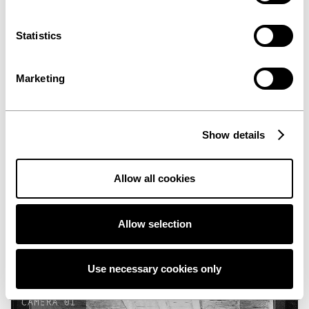
Statistics
Marketing
Show details
Being Pogba
72 Stunden adidas Football Markenerlebnis in Madrid
Allow all cookies
während des UEFA Champions League Finals.
Straßenfußball, echte Stars, echte Energie.
Mehr Infos
Allow selection
Use necessary cookies only