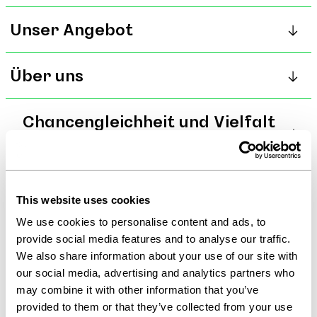
Unser Angebot
Über uns
Chancengleichheit und Vielfalt
bei cip
Ansprechperson
Bei cip sind Respekt und Offenheit keine Option – sie
Ingrid Schaefer
This website uses cookies
gehören zu uns. Jeder Mensch, unabhängig von
People & Organization
We use cookies to personalise content and ads, to
Hintergrund, Identität oder Rolle, verdient es, mit
provide social media features and to analyse our traffic.
Würde behandelt zu werden. Diskriminierung oder
We also share information about your use of our site with
Belästigung haben bei uns keinen Platz.
Interessiert?
our social media, advertising and analytics partners who
may combine it with other information that you’ve
Jetzt bewerben
Wir glauben an die Freiheit, du selbst zu sein.
provided to them or that they’ve collected from your use