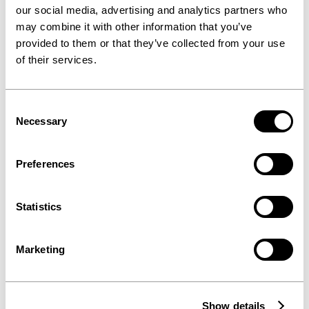
our social media, advertising and analytics partners who
Im Moment gibt es
may combine it with other information that you’ve
keine passenden
provided to them or that they’ve collected from your use
of their services.
Jobs.
Job Alert
Consent
Initiativbewerbung
Necessary
Selection
Preferences
Statistics
Marketing
Show details